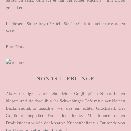
entstehen lässt. Und sei es nur ein feiner Kuchen – mit Liebe
gebacken.
In diesem Sinne begrüße ich Sie herzlich in meiner rosaroten
Welt!
Eure Nona
NONAS LIEBLINGE
Als vor einigen Jahren ein kleiner Guglhupf an Nonas Leben
klopfte und sie daraufhin ihr Schwabinger Café mit einer kleinen
Backmanufaktur tauschte, war das ein echter Glücksfall. Der
Guglhupf begleitet Nona bis heute. Mit immer neuen
Produktideen wurde der kreative Küchenhelfer für Tausende von
Backfans zum absoluten Liebling.